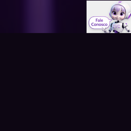
Planos
100% Fibra Ótica
Escolha o plano ideal para sua casa ou empresa
Plano
100
MB
Wi-Fi 5G Grátis